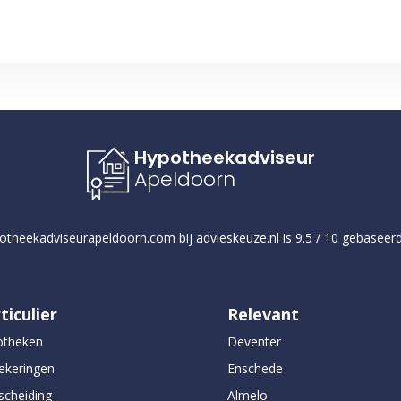
Hypotheekadviseur
Apeldoorn
otheekadviseurapeldoorn.com
bij
advieskeuze.nl
is
9.5
/
10
gebaseer
ticulier
Relevant
otheken
Deventer
ekeringen
Enschede
scheiding
Almelo