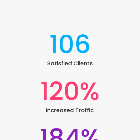
106
Satisfied Clients
120
%
Increased Traffic
184
%