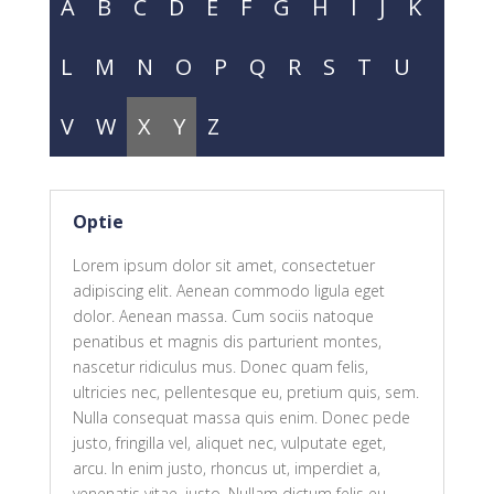
A
B
C
D
E
F
G
H
I
J
K
L
M
N
O
P
Q
R
S
T
U
V
W
X
Y
Z
Optie
Lorem ipsum dolor sit amet, consectetuer
adipiscing elit. Aenean commodo ligula eget
dolor. Aenean massa. Cum sociis natoque
penatibus et magnis dis parturient montes,
nascetur ridiculus mus. Donec quam felis,
ultricies nec, pellentesque eu, pretium quis, sem.
Nulla consequat massa quis enim. Donec pede
justo, fringilla vel, aliquet nec, vulputate eget,
arcu. In enim justo, rhoncus ut, imperdiet a,
venenatis vitae, justo. Nullam dictum felis eu