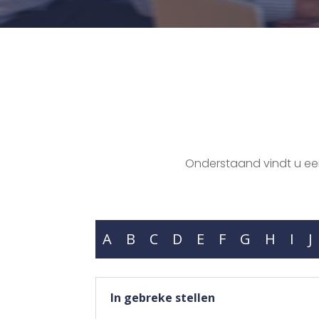
Onderstaand vindt u een 
A
B
C
D
E
F
G
H
I
J
In gebreke stellen