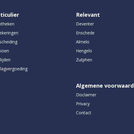
ticulier
Relevant
otheken
Deventer
ekeringen
Enschede
scheiding
Almelo
ioen
Hengelo
lijden
Zutphen
lagvergoeding
Algemene voorwaard
Disclaimer
Privacy
Contact