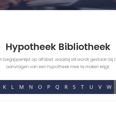
Hypotheek Bibliotheek
begrippenlijst op alfabet ,waarbij stil wordt gestaan bij a
aanvragen van een hypotheek mee te maken krijgt.
K
L
M
N
O
P
Q
R
S
T
U
V
W