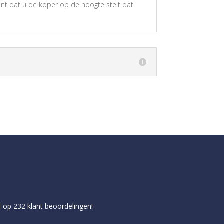
ent dat u de koper op de hoogte stelt dat
d op
232
klant beoordelingen!