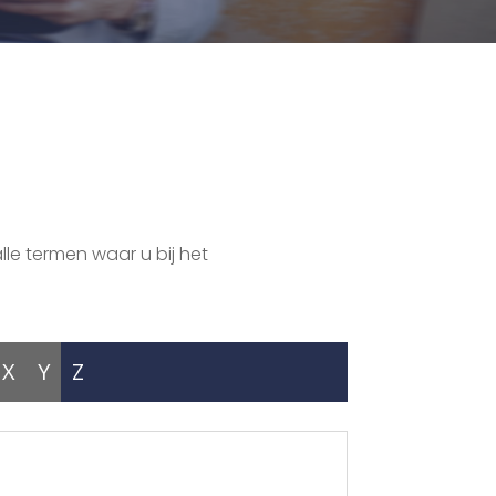
lle termen waar u bij het
X
Y
Z