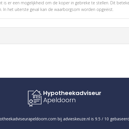
 is er een mogelijkheid om de koper in gebreke te stellen. Dit betek
an. In het uiterste geval kan de waarborgsom worden opgeëist.
Hypotheekadviseur
Apeldoorn
otheekadviseurapeldoorn.com
bij
advieskeuze.nl
is
9.5
/
10
gebaseer