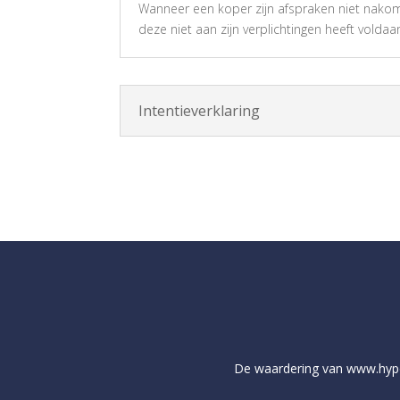
Wanneer een koper zijn afspraken niet nakomt
deze niet aan zijn verplichtingen heeft volda
Intentieverklaring
De waardering van
www.hyp