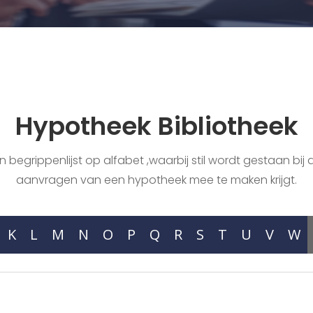
Hypotheek Bibliotheek
begrippenlijst op alfabet ,waarbij stil wordt gestaan bij a
aanvragen van een hypotheek mee te maken krijgt.
K
L
M
N
O
P
Q
R
S
T
U
V
W