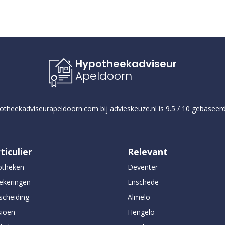
Hypotheekadviseur
Apeldoorn
otheekadviseurapeldoorn.com
bij
advieskeuze.nl
is
9.5
/
10
gebaseer
ticulier
Relevant
otheken
Deventer
ekeringen
Enschede
scheiding
Almelo
ioen
Hengelo