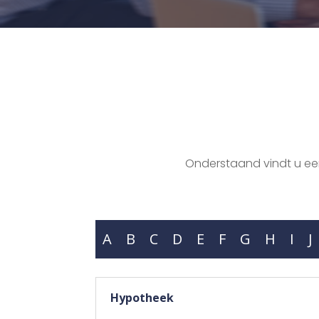
Onderstaand vindt u een 
A
B
C
D
E
F
G
H
I
J
Hypotheek