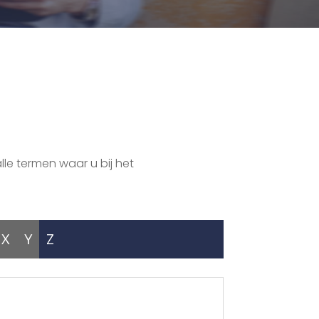
lle termen waar u bij het
X
Y
Z