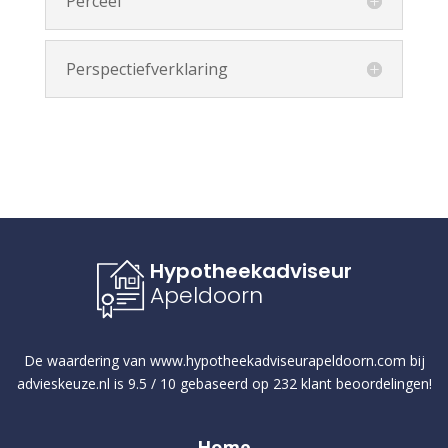
Perceel
Perspectiefverklaring
Hypotheekadviseur
Apeldoorn
De waardering van
www.hypotheekadviseurapeldoorn.com
bij
advieskeuze.nl
is
9.5
/
10
gebaseerd op
232
klant beoordelingen!
Home