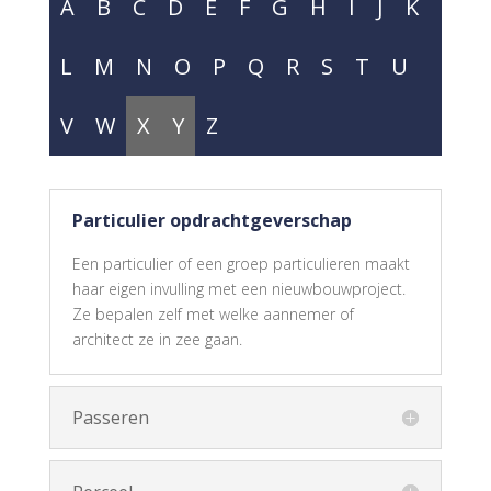
A
B
C
D
E
F
G
H
I
J
K
L
M
N
O
P
Q
R
S
T
U
V
W
X
Y
Z
Particulier opdrachtgeverschap
Een particulier of een groep particulieren maakt
haar eigen invulling met een nieuwbouwproject.
Ze bepalen zelf met welke aannemer of
architect ze in zee gaan.
Passeren